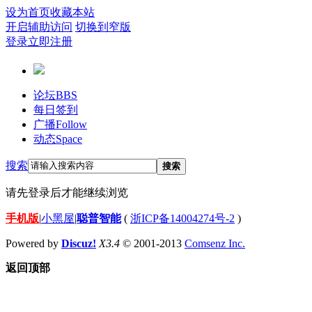
设为首页
收藏本站
开启辅助访问
切换到窄版
登录
立即注册
论坛
BBS
每日签到
广播
Follow
动态
Space
搜索
搜索
请先登录后才能继续浏览
手机版
|
小黑屋
|
聪普智能
(
浙ICP备14004274号-2
)
Powered by
Discuz!
X3.4
© 2001-2013
Comsenz Inc.
返回顶部