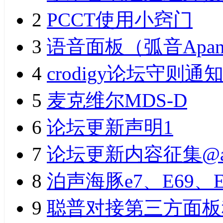
2
PCCT使用小窍门
3
语音面板（弧音Apan
4
crodigy论坛守则通
5
麦克维尔MDS-D
6
论坛更新声明1
7
论坛更新内容征集@a
8
泊声海豚e7、E69、
9
聪普对接第三方面板