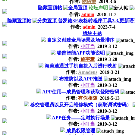
作者:
饶绍荣
2019-3-6
隐藏置顶帖
论坛声明
作者:
admin
2018-11-7
隐藏置顶帖
普罗德SE表格转程序工具3.3,更新
作者:
admin
2023-7-4
版块主题
自定义创建全局场景及场景排序
作者:
小叮当
2019-3-12
聪普智能APP功能说明
作者:
施宇豪
2019-3-20
海美迪通过手机自接入后进行映射
作者:
Amadeus
2019-3-21
布撤防以及APP推送
作者:
小叮当
2019-3-12
APP使用—成员管理和获取登陆密码
作者:
有你相随
2019-5-13
移交管理员以及开启维修模式（获取调试密码）
作者:
小叮当
2019-3-12
APP任务——定时执行场景
作者:
小叮当
2019-3-12
成员权限管理