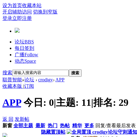
设为首页
收藏本站
开启辅助访问
切换到窄版
登录
立即注册
论坛
BBS
每日签到
广播
Follow
动态
Space
搜索
搜索
聪普智能
»
论坛
›
crodigy
›
APP
收藏本版
|
订阅
APP
今日:
0
|
主题:
11
|
排名:
29
返 回
发新帖
新窗
全部主题
最新
热门
热帖
精华
更多
回复/查看
最后发表
隐藏置顶帖
crodigy论坛守则通