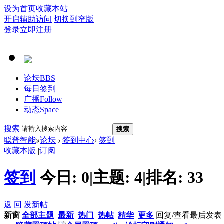
设为首页
收藏本站
开启辅助访问
切换到窄版
登录
立即注册
论坛
BBS
每日签到
广播
Follow
动态
Space
搜索
搜索
聪普智能
»
论坛
›
签到中心
›
签到
收藏本版
|
订阅
签到
今日:
0
|
主题:
4
|
排名:
33
返 回
发新帖
新窗
全部主题
最新
热门
热帖
精华
更多
回复/查看
最后发表