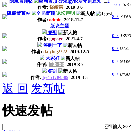
隐藏置顶帖
crodigy论坛守则通知
...
2
16 /
674
作者:
饶绍荣
2019-3-6
隐藏置顶帖
论坛声明
8 /
3959
作者:
admin
2018-11-7
版块主题
签到
0 /
1397
作者:
gogogo
2021-4-7
签到一下
0 /
9725
作者:
daiying2222
2019-12-5
大家好
0 /
9349
作者:
懒-哥哥
2019-8-7
签到
0 /
8430
作者:
hy451704589
2019-3-31
返 回
发新帖
快速发帖
还可输入
80