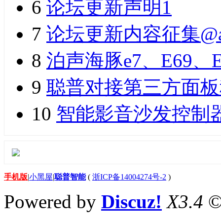
6
论坛更新声明1
7
论坛更新内容征集@a
8
泊声海豚e7、E69、
9
聪普对接第三方面板
10
智能影音沙发控制
手机版
|
小黑屋
|
聪普智能
(
浙ICP备14004274号-2
)
Powered by
Discuz!
X3.4
©