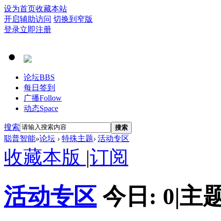
设为首页
收藏本站
开启辅助访问
切换到窄版
登录
立即注册
论坛
BBS
每日签到
广播
Follow
动态
Space
搜索
搜索
聪普智能
»
论坛
›
特殊主题
›
活动专区
收藏本版
|
订阅
活动专区
今日:
0
|
主题