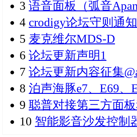
3
语音面板（弧音Apan
4
crodigy论坛守则通
5
麦克维尔MDS-D
6
论坛更新声明1
7
论坛更新内容征集@a
8
泊声海豚e7、E69、
9
聪普对接第三方面板
10
智能影音沙发控制