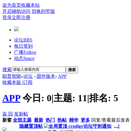
设为首页
收藏本站
开启辅助访问
切换到窄版
登录
立即注册
论坛
BBS
每日签到
广播
Follow
动态
Space
搜索
搜索
聪普智能
»
论坛
›
固件版本
›
APP
收藏本版
|
订阅
APP
今日:
0
|
主题:
11
|
排名:
5
返 回
发新帖
新窗
全部主题
最新
热门
热帖
精华
更多
回复/查看
最后发表
隐藏置顶帖
crodigy论坛守则通知
...
2