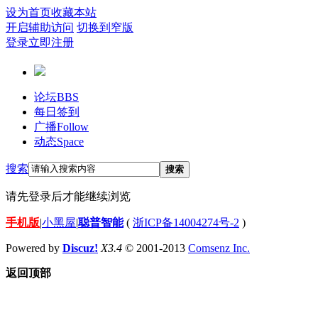
设为首页
收藏本站
开启辅助访问
切换到窄版
登录
立即注册
论坛
BBS
每日签到
广播
Follow
动态
Space
搜索
搜索
请先登录后才能继续浏览
手机版
|
小黑屋
|
聪普智能
(
浙ICP备14004274号-2
)
Powered by
Discuz!
X3.4
© 2001-2013
Comsenz Inc.
返回顶部