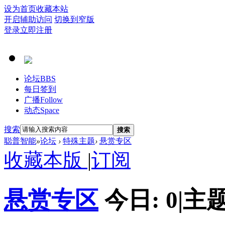
设为首页
收藏本站
开启辅助访问
切换到窄版
登录
立即注册
论坛
BBS
每日签到
广播
Follow
动态
Space
搜索
搜索
聪普智能
»
论坛
›
特殊主题
›
悬赏专区
收藏本版
|
订阅
悬赏专区
今日:
0
|
主题