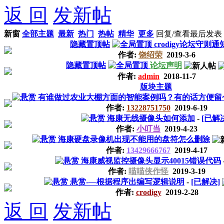
返 回
发新帖
新窗
全部主题
最新
热门
热帖
精华
更多
回复/查看
最后发表
隐藏置顶帖
crodigy论坛守则通
作者:
饶绍荣
2019-3-6
隐藏置顶帖
论坛声明
作者:
admin
2018-11-7
版块主题
有谁做过农业大棚方面的智能案例吗？有的话方便留个微
作者:
13228751750
2019-6-19
海康无线摄像头如何添加
-
[已解
作者:
小叮当
2019-4-23
海康硬盘录像机出现不能用的盘符怎么删除
作者:
13429666767
2019-4-17
海康威视监控摄像头显示40015错误代码
作者:
喵喵侠作怪
2019-3-19
悬赏-—根据程序出编写逻辑说明
-
[已解决]
作者:
crodigy
2019-2-28
返 回
发新帖