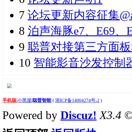
7
论坛更新内容征集@a
8
泊声海豚e7、E69、
9
聪普对接第三方面板
10
智能影音沙发控制
手机版
|
小黑屋
|
聪普智能
(
浙ICP备14004274号-2
)
Powered by
Discuz!
X3.4
©