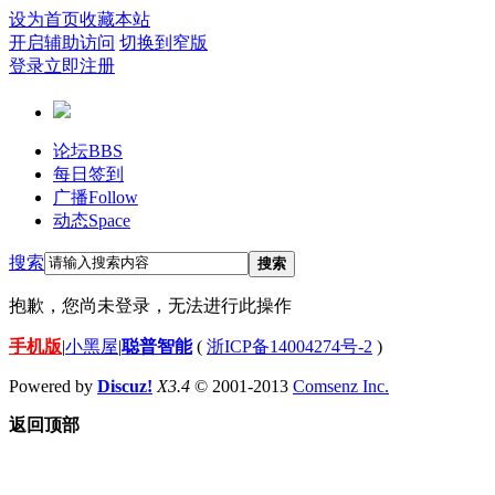
设为首页
收藏本站
开启辅助访问
切换到窄版
登录
立即注册
论坛
BBS
每日签到
广播
Follow
动态
Space
搜索
搜索
抱歉，您尚未登录，无法进行此操作
手机版
|
小黑屋
|
聪普智能
(
浙ICP备14004274号-2
)
Powered by
Discuz!
X3.4
© 2001-2013
Comsenz Inc.
返回顶部