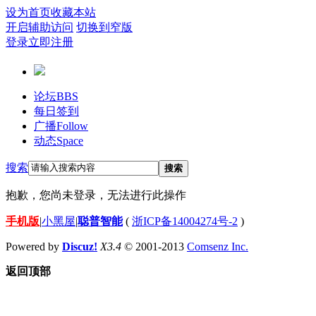
设为首页
收藏本站
开启辅助访问
切换到窄版
登录
立即注册
论坛
BBS
每日签到
广播
Follow
动态
Space
搜索
搜索
抱歉，您尚未登录，无法进行此操作
手机版
|
小黑屋
|
聪普智能
(
浙ICP备14004274号-2
)
Powered by
Discuz!
X3.4
© 2001-2013
Comsenz Inc.
返回顶部