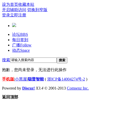
设为首页
收藏本站
开启辅助访问
切换到窄版
登录
立即注册
论坛
BBS
每日签到
广播
Follow
动态
Space
搜索
搜索
抱歉，您尚未登录，无法进行此操作
手机版
|
小黑屋
|
聪普智能
(
浙ICP备14004274号-2
)
Powered by
Discuz!
X3.4
© 2001-2013
Comsenz Inc.
返回顶部