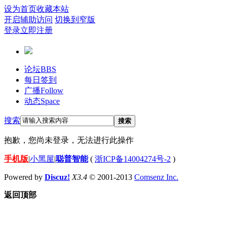
设为首页
收藏本站
开启辅助访问
切换到窄版
登录
立即注册
论坛
BBS
每日签到
广播
Follow
动态
Space
搜索
搜索
抱歉，您尚未登录，无法进行此操作
手机版
|
小黑屋
|
聪普智能
(
浙ICP备14004274号-2
)
Powered by
Discuz!
X3.4
© 2001-2013
Comsenz Inc.
返回顶部