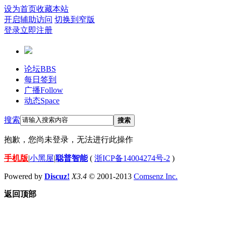
设为首页
收藏本站
开启辅助访问
切换到窄版
登录
立即注册
论坛
BBS
每日签到
广播
Follow
动态
Space
搜索
搜索
抱歉，您尚未登录，无法进行此操作
手机版
|
小黑屋
|
聪普智能
(
浙ICP备14004274号-2
)
Powered by
Discuz!
X3.4
© 2001-2013
Comsenz Inc.
返回顶部