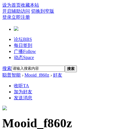
设为首页
收藏本站
开启辅助访问
切换到窄版
登录
立即注册
论坛
BBS
每日签到
广播
Follow
动态
Space
搜索
搜索
聪普智能
›
Mooid_f860z
›
好友
收听TA
加为好友
发送消息
Mooid_f860z