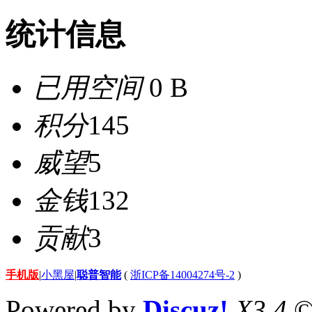
统计信息
已用空间
0 B
积分
145
威望
5
金钱
132
贡献
3
手机版
|
小黑屋
|
聪普智能
(
浙ICP备14004274号-2
)
Powered by
Discuz!
X3.4
©