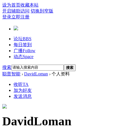
设为首页
收藏本站
开启辅助访问
切换到窄版
登录
立即注册
论坛
BBS
每日签到
广播
Follow
动态
Space
搜索
搜索
聪普智能
›
DavidLoman
›
个人资料
收听TA
加为好友
发送消息
DavidLoman