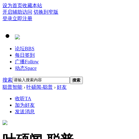
设为首页
收藏本站
开启辅助访问
切换到窄版
登录
立即注册
论坛
BBS
每日签到
广播
Follow
动态
Space
搜索
搜索
聪普智能
›
叶硕闻-聪普
›
好友
收听TA
加为好友
发送消息