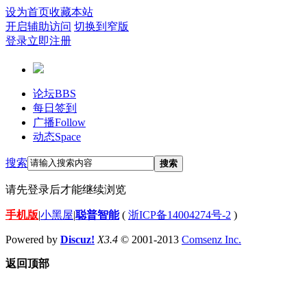
设为首页
收藏本站
开启辅助访问
切换到窄版
登录
立即注册
论坛
BBS
每日签到
广播
Follow
动态
Space
搜索
搜索
请先登录后才能继续浏览
手机版
|
小黑屋
|
聪普智能
(
浙ICP备14004274号-2
)
Powered by
Discuz!
X3.4
© 2001-2013
Comsenz Inc.
返回顶部