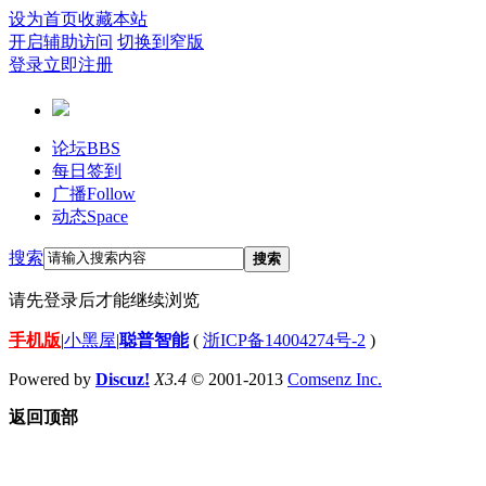
设为首页
收藏本站
开启辅助访问
切换到窄版
登录
立即注册
论坛
BBS
每日签到
广播
Follow
动态
Space
搜索
搜索
请先登录后才能继续浏览
手机版
|
小黑屋
|
聪普智能
(
浙ICP备14004274号-2
)
Powered by
Discuz!
X3.4
© 2001-2013
Comsenz Inc.
返回顶部