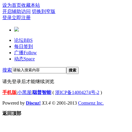
设为首页
收藏本站
开启辅助访问
切换到窄版
登录
立即注册
论坛
BBS
每日签到
广播
Follow
动态
Space
搜索
搜索
请先登录后才能继续浏览
手机版
|
小黑屋
|
聪普智能
(
浙ICP备14004274号-2
)
Powered by
Discuz!
X3.4
© 2001-2013
Comsenz Inc.
返回顶部