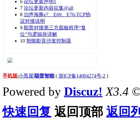
6
论坛更新声明1
7
论坛更新内容征集@all
8
泊声海豚e7、E69、E76-TCP协
议对接说明
9
聪普对接第三方面板程序“复
位”与逻辑块详解
10
智能影音沙发控制器
手机版
|
小黑屋
|
聪普智能
(
浙ICP备14004274号-2
)
Powered by
Discuz!
X3.4
©
快速回复
返回顶部
返回