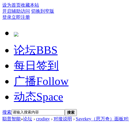
设为首页
收藏本站
开启辅助访问
切换到窄版
登录
立即注册
论坛
BBS
每日签到
广播
Follow
动态
Space
搜索
搜索
聪普智能
»
论坛
›
crodigy
›
对接说明
›
Savekey（思万奇）面板