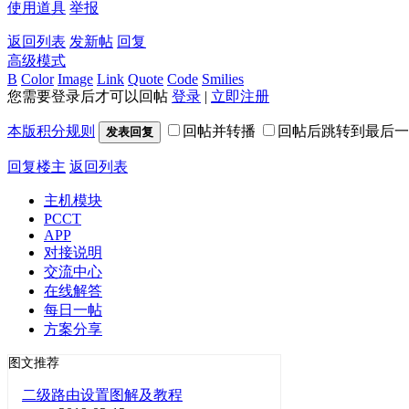
使用道具
举报
返回列表
发新帖
回复
高级模式
B
Color
Image
Link
Quote
Code
Smilies
您需要登录后才可以回帖
登录
|
立即注册
本版积分规则
回帖并转播
回帖后跳转到最后一
发表回复
回复楼主
返回列表
主机模块
PCCT
APP
对接说明
交流中心
在线解答
每日一帖
方案分享
图文推荐
二级路由设置图解及教程